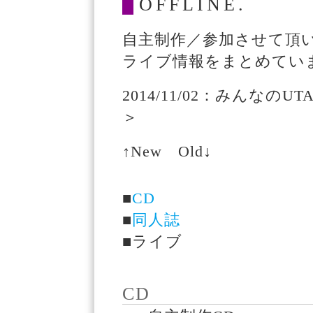
OFFLINE.
自主制作／参加させて頂
ライブ情報をまとめてい
2014/11/02：みんなのU
＞
↑New Old↓
■
CD
■
同人誌
■
ライブ
CD