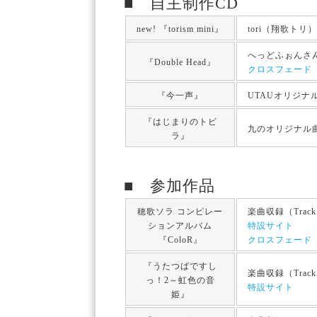
■ 自主制作CD
new! 『torism mini』
tori（翔歌ト
へっどふぉんさ
『Double Head』
クロスフェード
『今一声』
UTAUオリジ
『はじまりのトビ
九のオリジナル
ラ』
■ 参加作品
穂歌ソラ コンピレー
楽曲収録（Track
ションアルバム
特設サイト
『ColoR』
クロスフェード
『うたつばですし
楽曲収録（Track
っ！2～虹色の音
特設サイト
姫』