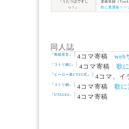
『うたつばですし
楽曲収録（Track
っ！』
歌に翼通販ペー
同人誌
『鳥組宣言』
4コマ寄稿
we
『コトリ鍋2』
4コマ寄稿
歌
『ヒーロー系UTAU式』
4コマ、
『コトリ鍋』
4コマ寄稿
歌に
『UTAGE4』
4コマ寄稿